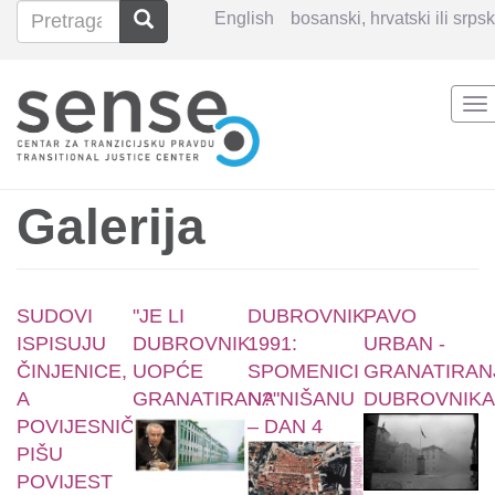
Pretraga
Pretraga
English
bosanski, hrvatski ili srpsk
Search
To
Skoči
na
na
glavni
sadržaj
Galerija
SUDOVI
"JE LI
DUBROVNIK
PAVO
ISPISUJU
DUBROVNIK
1991:
URBAN -
ČINJENICE,
UOPĆE
SPOMENICI
GRANATIRAN
A
GRANATIRAN?"
NA NIŠANU
DUBROVNIKA
POVIJESNIČARI
– DAN 4
PIŠU
POVIJEST