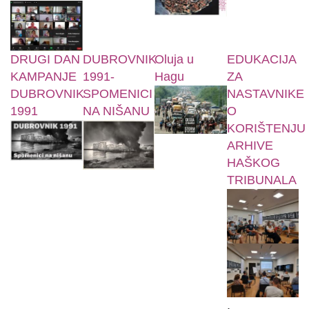
DRUGI DAN
DUBROVNIK
Oluja u
EDUKACIJA
KAMPANJE
1991-
Hagu
ZA
DUBROVNIK
SPOMENICI
NASTAVNIKE
1991
NA NIŠANU
O
KORIŠTENJU
ARHIVE
HAŠKOG
TRIBUNALA
,