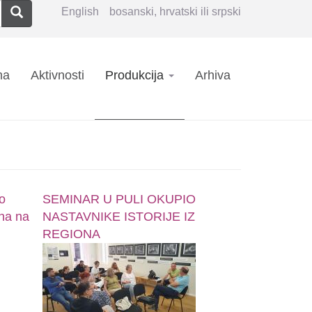
Pretraga
English
bosanski, hrvatski ili srpski
n
ma
Aktivnosti
Produkcija
Arhiva
igation
o
SEMINAR U PULI OKUPIO
ena na
NASTAVNIKE ISTORIJE IZ
REGIONA