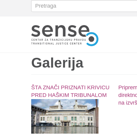
Pretraga
Search
Skoči
na
glavni
sadržaj
Galerija
ŠTA ZNAČI PRIZNATI KRIVICU
Priprem
PRED HAŠKIM TRIBUNALOM
direktn
na izvr