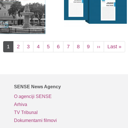
Current
1
Stranica
2
Stranica
3
Stranica
4
Stranica
5
Stranica
6
Stranica
7
Stranica
8
Stranica
9
Next
››
Last
Last »
page
page
page
SENSE News Agency
O agenciji SENSE
Arhiva
TV Tribunal
Dokumentarni filmovi