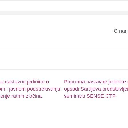
Mai
O na
nav
a nastavne jedinice o
Priprema nastavne jedinice 
om i javnom podstrekivanju
opsadi Sarajeva predstavlj
šenje ratnih zločina
seminaru SENSE CTP