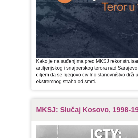
Kako je na suđenjima pred MKSJ rekonstruis
artiljerijskog i snajperskog terora nad Sarajev
ciljem da se njegovo civilno stanovništvo drži
ekstremnog straha od smrti.
MKSJ: Slučaj Kosovo, 1998-19