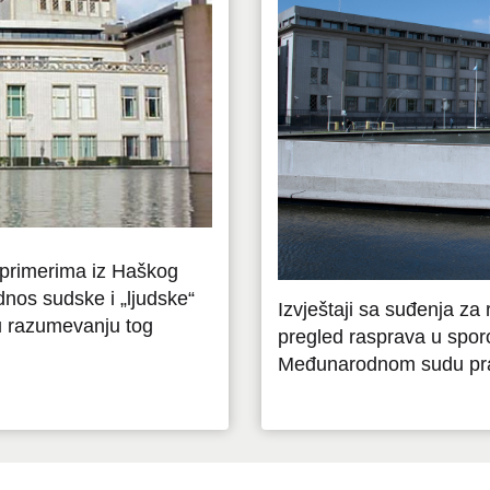
a primerima iz Haškog
dnos sudske i „ljudske“
Izvještaji sa suđenja za
 u razumevanju tog
pregled rasprava u spor
Međunarodnom sudu pr