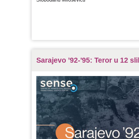
Sarajevo ’92-'95: Teror u 12 sl