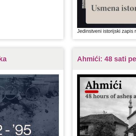
Jedinstveni istorijski zapi
ika
Ahmići: 48 sati pe