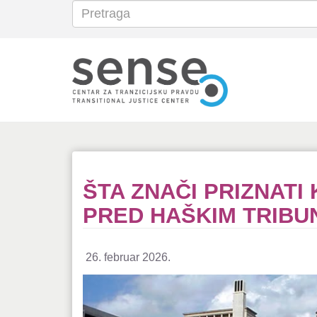
Pretraga
Search
Skoči
na
glavni
sadržaj
ŠTA ZNAČI PRIZNATI 
PRED HAŠKIM TRIB
26. februar 2026.