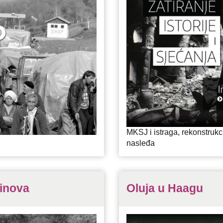
MKSJ i istraga, rekonstrukci
nasleđa
inova
Oluja u Haagu