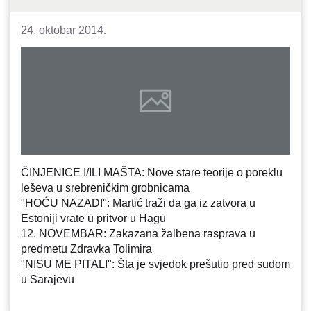
24. oktobar 2014.
ČINJENICE I/ILI MAŠTA: Nove stare teorije o poreklu
leševa u srebreničkim grobnicama
"HOĆU NAZAD!": Martić traži da ga iz zatvora u
Estoniji vrate u pritvor u Hagu
12. NOVEMBAR: Zakazana žalbena rasprava u
predmetu Zdravka Tolimira
"NISU ME PITALI": Šta je svjedok prešutio pred sudom
u Sarajevu