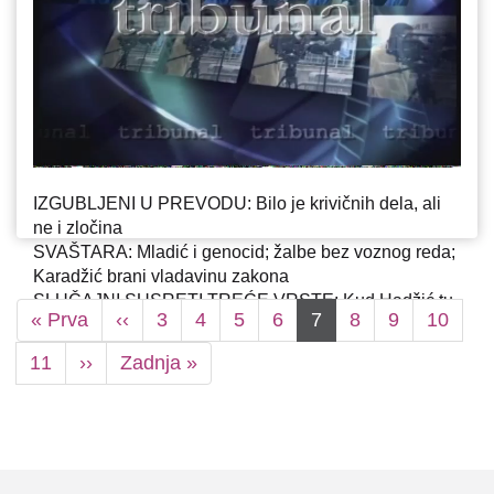
IZGUBLJENI U PREVODU: Bilo je krivičnih dela, ali
ne i zločina
SVAŠTARA: Mladić i genocid; žalbe bez voznog reda;
Karadžić brani vladavinu zakona
Pagination
SLUČAJNI SUSRETI TREĆE VRSTE: Kud Hadžić tu
First
« Prva
Previous
‹‹
Stranica
3
Stranica
4
Stranica
5
Stranica
6
Current
7
Stranica
8
Stranica
9
Stranic
10
i Arkan
page
page
page
Stranica
11
Next
››
Last
Zadnja »
page
page