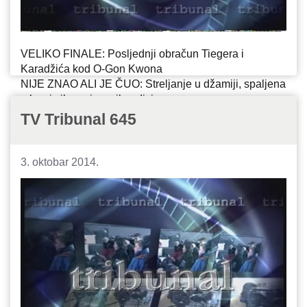
VELIKO FINALE: Posljednji obračun Tiegera i
Karadžića kod O-Gon Kwona
NIJE ZNAO ALI JE ČUO: Streljanje u džamiji, spaljena
crkva i silovanje u vikendici
CIVILNA VLAST, VOJNA PREVLAST: U čijoj su
TV Tribunal 645
nadležnosti bili ratni zarobljenici?
3. oktobar 2014.