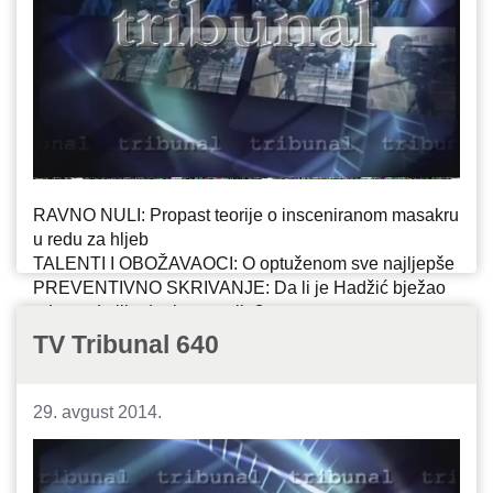
RAVNO NULI: Propast teorije o insceniranom masakru
u redu za hljeb
TALENTI I OBOŽAVAOCI: O optuženom sve najljepše
PREVENTIVNO SKRIVANJE: Da li je Hadžić bježao
od pravde ili od reintegracije?
PROFIL SARAJEVSKIH ČETNIKA: Nisu zločinci nego
TV Tribunal 640
kriminalci
29. avgust 2014.