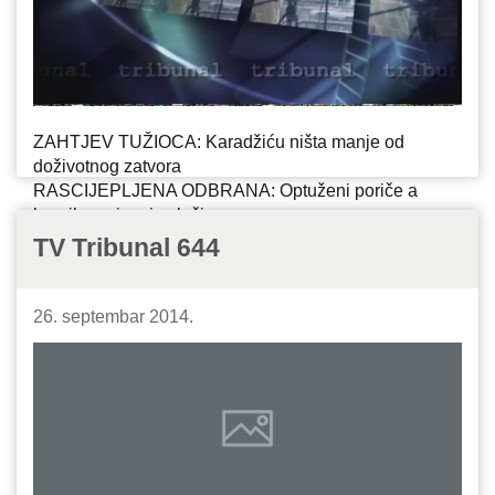
ZAHTJEV TUŽIOCA: Karadžiću ništa manje od
doživotnog zatvora
RASCIJEPLJENA ODBRANA: Optuženi poriče a
branilac priznaje zločine
"PRIHVATILIŠTE": Nesigurna sudbina u "sigurnoj
TV Tribunal 644
kući"
26. septembar 2014.