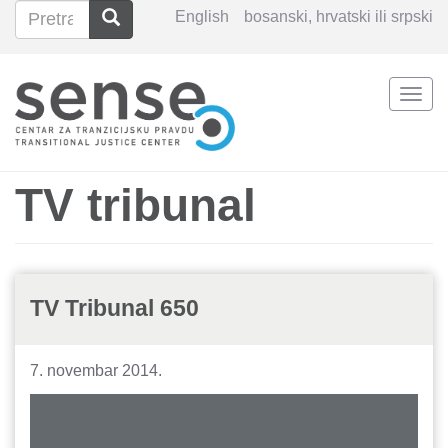
Pretraga
Pretraga
English
bosanski, hrvatski ili srpski
Search
Togg
Skoči
navi
na
glavni
sadržaj
TV tribunal
TV Tribunal 650
7. novembar 2014.