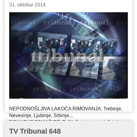
31. oktobar 2014.
NEPODNOŠLJIVA LAKOĆA RIMOVANJA: Trebinje,
Nevesinje, Ljubinje, Srbinje...
DOKAZI IZ TOMAŠICE: Tužilaštvo igra produžetak
HRANA KAO ORUŽJE: Mladićeva strategija
TV Tribunal 648
izgladnjivanja enklava