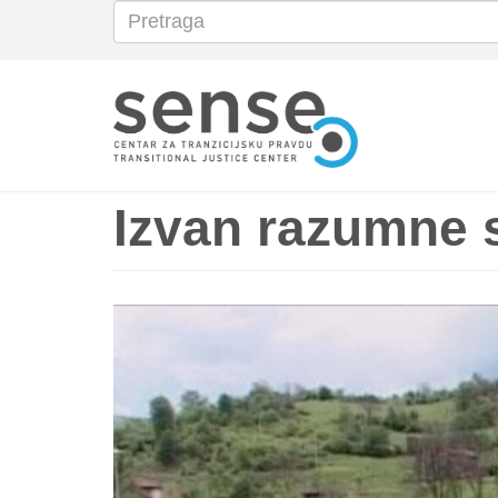
Pretraga
Search
Skoči
na
glavni
sadržaj
Izvan razumne s