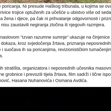
e poricanja. Ni presude Haškog tribunala, u kojima se ov
 krivice trojice optuženih za učešće u ubistvo više od sed
da žena i djece, pa čak ni prihvatanje odgovornosti i priz
isu zaustavili negiranja zločina ili njegovih razmjera.
naslovom "Izvan razumne sumnje" ukazuje na činjenice 
dokaza, kroz svjedočenja žrtava, priznanja neposrednih
 i suočava ih sa poricanjima, revizionističkim tumačenjim
a.
ih stratišta, organizatora i neposrednih učesnika masovn
 grobnice i prevozili tijela žrtava, film sadrži i lične ispo
anović, Hasana Nuhanovića i Osmana Avdića.