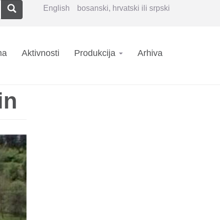
Pretraga
English
bosanski, hrvatski ili srpski
n
ma
Aktivnosti
Produkcija
Arhiva
igation
in