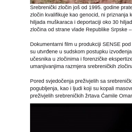
Srebrenički zločin još od 1995. godine prat
zločin kvalifikuje kao genocid, ni priznanja
hiljada muškaraca i deportaciji oko 30 hilja
zločina od strane vlade Republike Srpske – n
Dokumentarni film u produkciji SENSE pod 
su utvrđene u sudskom postupku izvođenja 
učesnika u zločinima i forenzičke ekspertize
umanjivanjima razmjera srebreničkih zločin
Pored svjedočenja preživjelih sa srebreničk
pogubljenja, kao i ljudi koji su kopali masovne
preživjelih srebreničkih žrtava Ćamile Om