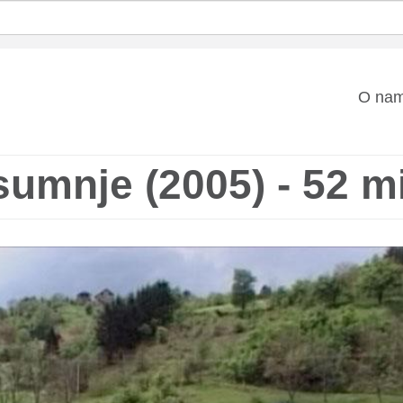
Mai
O na
nav
umnje (2005) - 52 m