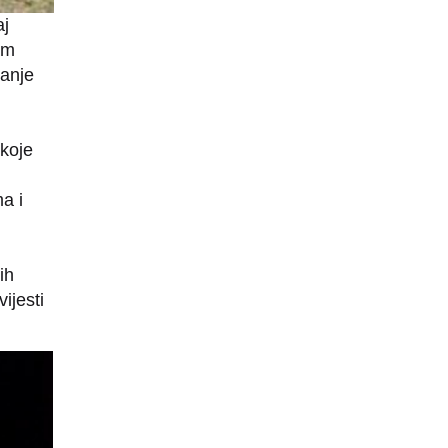
aj
am
nanje
koje
a i
ih
vijesti