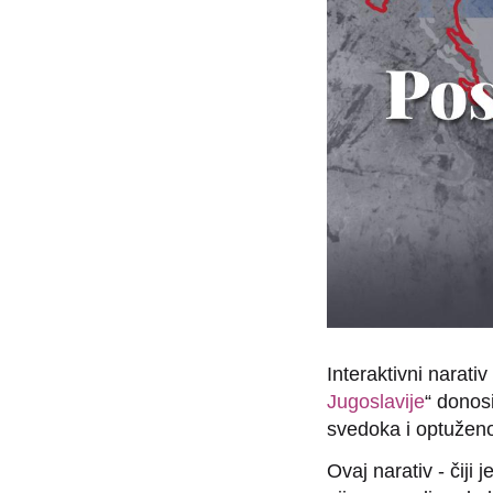
Interaktivni narat
Jugoslavije
“ donos
svedoka i optužen
Ovaj narativ - čiji 