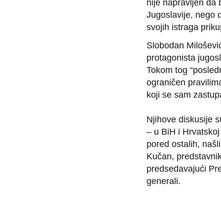
nije napravljen da 
Jugoslavije, nego 
svojih istraga prik
Slobodan Milošević
protagonista jugosl
Tokom tog “posledn
ograničen pravilim
koji se sam zastup
Njihove diskusije 
– u BiH i Hrvatsko
pored ostalih, našl
Kučan, predstavnik
predsedavajući Pr
generali.