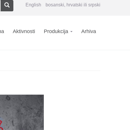
Pretraga
English
bosanski, hrvatski ili srpski
n
ma
Aktivnosti
Produkcija
Arhiva
igation