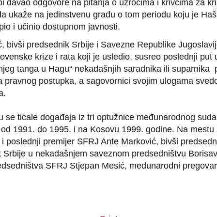
bi davao odgovore na pitanja o uzrocima i krivcima za kr
da ukaže na jedinstvenu građu o tom periodu koju je Haš
upio i učinio dostupnom javnosti.
, bivši predsednik Srbije i Savezne Republike Jugoslavi
ovenske krize i rata koji je usledio, susreo poslednji put 
jeg tanga u Hagu“ nekadašnjih saradnika ili suparnika p
a pravnog postupka, a sagovornici svojim ulogama sved
a.
su se ticale događaja iz tri optužnice međunarodnog suda
j od 1991. do 1995. i na Kosovu 1999. godine. Na mestu
i i poslednji premijer SFRJ Ante Marković, bivši predsedn
 Srbije u nekadašnjem saveznom predsedništvu Borisav 
edsedništva SFRJ Stjepan Mesić, međunarodni pregovar