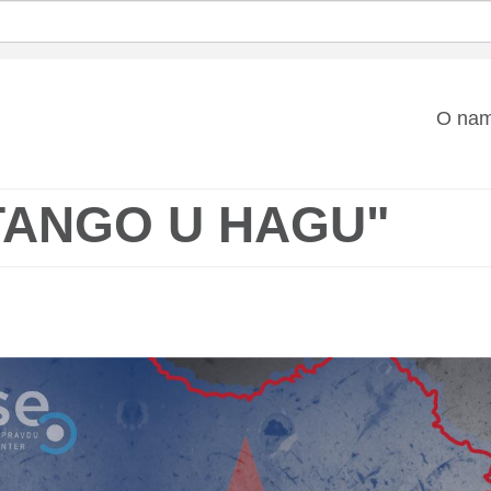
Mai
O na
nav
TANGO U HAGU"