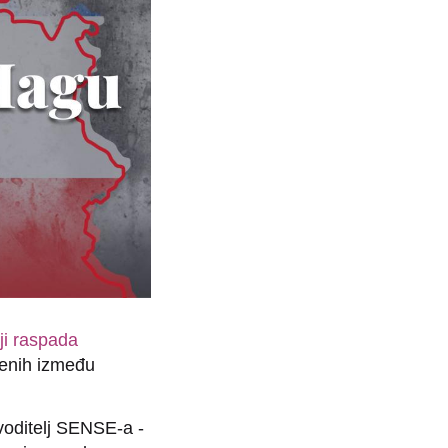
ji raspada
đenih između
i voditelj SENSE-a -