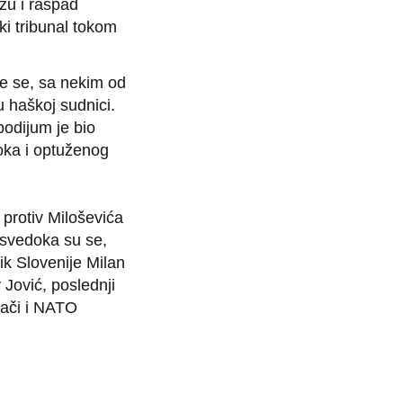
izu i raspad
ki tribunal tokom
je se, sa nekim od
u haškoj sudnici.
odijum je bio
oka i optuženog
 protiv Miloševića
 svedoka su se,
ik Slovenije Milan
Jović, poslednji
ači i NATO