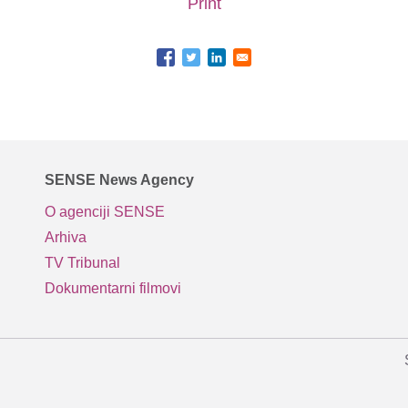
Print
SENSE News Agency
O agenciji SENSE
Arhiva
TV Tribunal
Dokumentarni filmovi