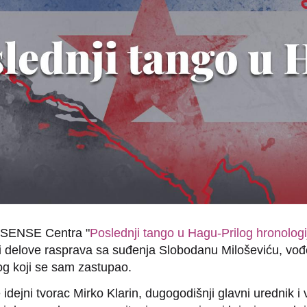
iv SENSE Centra "
Poslednji tango u Hagu-Prilog hronologi
i delove rasprava sa suđenja Slobodanu Miloševiću, vo
og koji se sam zastupao.
je idejni tvorac Mirko Klarin, dugogodišnji glavni urednik 