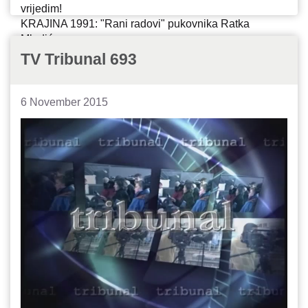
vrijedim!
KRAJINA 1991: "Rani radovi" pukovnika Ratka
Mladića
ZAŠTITA OD HAGA: Kako je ministar Kijac ometao
TV Tribunal 693
rad "nepostojećeg" Tribunala
6 November 2015