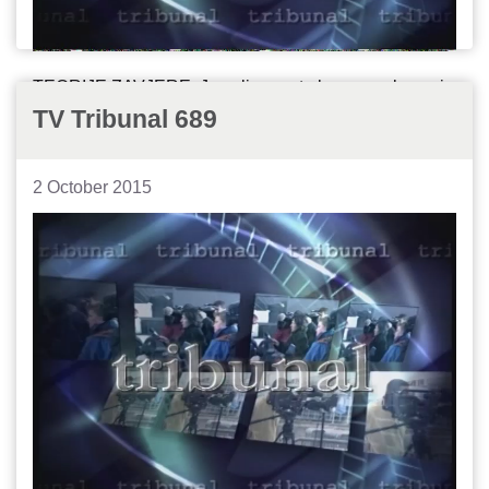
TEORIJE ZAVJERE: Jesu li granate bacane s krova i
kroz prozor, ili su rasle iz asfalta?
TV Tribunal 689
REPRIZA: Vedrija strana Haškog Tribunala
2 October 2015