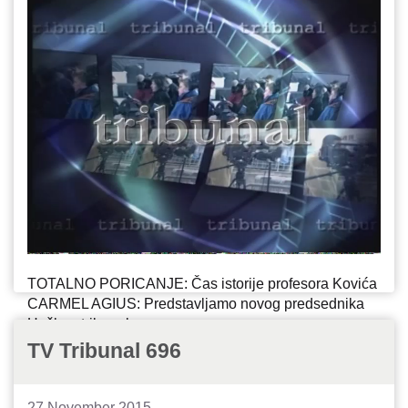
TOTALNO PORICANJE: Čas istorije profesora Kovića
CARMEL AGIUS: Predstavljamo novog predsednika
Haškog tribunala
NEPOŠTOVANJE SUDA: Zastrašivanje i
TV Tribunal 696
potkupljivanje Šešeljevih svedoka
27 November 2015