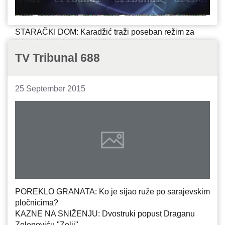
STARAČKI DOM: Karadžić traži poseban režim za
krhke i ostarele prestupnike
VEŠTAČENJE: Kako su na Markalama gledali
TV Tribunal 688
podmetanje mine i čekali eksploziju
25 September 2015
POREKLO GRANATA: Ko je sijao ruže po sarajevskim
pločnicima?
KAZNE NA SNIŽENJU: Dvostruki popust Draganu
Zelenoviću "Zelji"