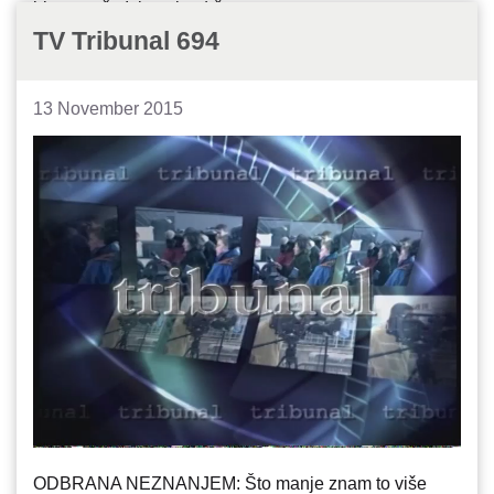
bio preteča Islamske države
GRADAČAC ILI TOMAŠICA: Gde je i zašto korišćena
TV Tribunal 694
mehanizaciju rudnika Ljubija
13 November 2015
ODBRANA NEZNANJEM: Što manje znam to više