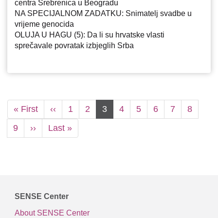
centra Srebrenica u Beogradu
NA SPECIJALNOM ZADATKU: Snimatelj svadbe u
vrijeme genocida
OLUJA U HAGU (5): Da li su hrvatske vlasti
sprečavale povratak izbjeglih Srba
Pagination
First
« First
Previous
‹‹
Page
1
Page
2
Current
3
Page
4
Page
5
Page
6
Page
7
Page
8
page
page
page
Page
9
Next
››
Last
Last »
page
page
SENSE Center
About SENSE Center