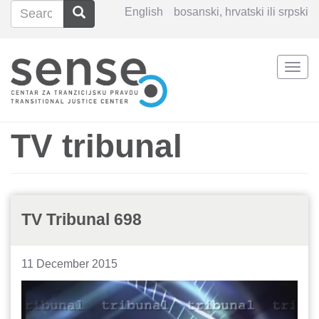
Search
Search
English
bosanski, hrvatski ili srpski
Search
Togg
Skip
navi
to
main
content
TV tribunal
TV Tribunal 698
11 December 2015