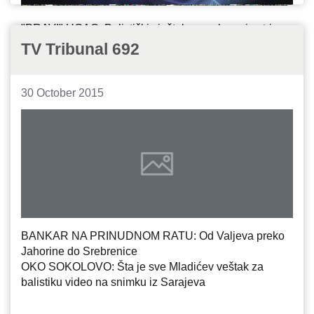
"PRAVI" UGAO: Balistički vještak u unakrsnoj vatri
POLUGODIŠTE: Popravljanje ocjena pred zimski
TV Tribunal 692
raspust
30 October 2015
BANKAR NA PRINUDNOM RATU: Od Valjeva preko
Jahorine do Srebrenice
OKO SOKOLOVO: Šta je sve Mladićev veštak za
balistiku video na snimku iz Sarajeva