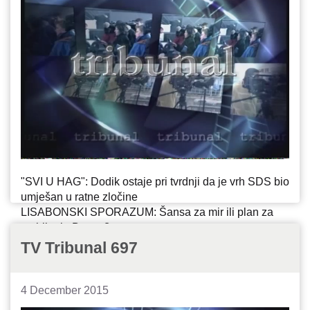
"SVI U HAG": Dodik ostaje pri tvrdnji da je vrh SDS bio
umješan u ratne zločine
LISABONSKI SPORAZUM: Šansa za mir ili plan za
razbijanje Bosne?
IZVJEŠTAJ IZ SAN ANTONIJA: Da li su mediji
TV Tribunal 697
usporavali ili ubrzavali ekshumacije?
4 December 2015