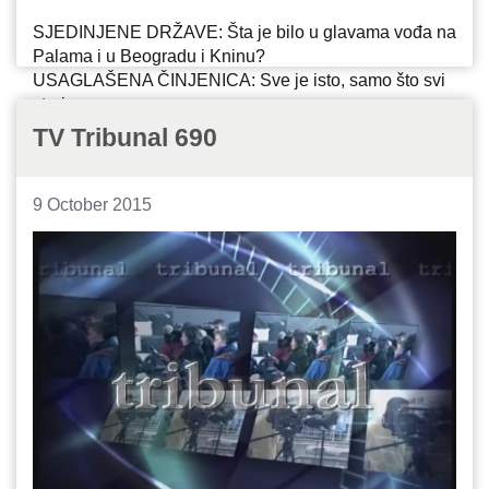
SJEDINJENE DRŽAVE: Šta je bilo u glavama vođa na
Palama i u Beogradu i Kninu?
USAGLAŠENA ČINJENICA: Sve je isto, samo što svi
starimo
ROK TRAJANJA: Kako se ostvarilo alarmantno
TV Tribunal 690
upozorenje sudije Žorde iz 2001. godine
9 October 2015