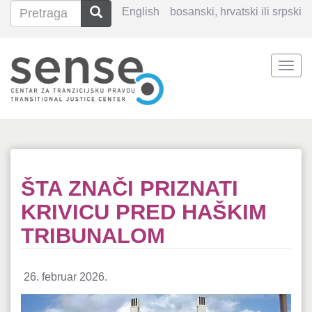
Pretraga
Pretraga
English
bosanski, hrvatski ili srpski
Search
Togg
Skoči
navi
na
glavni
sadržaj
ŠTA ZNAČI PRIZNATI
KRIVICU PRED HAŠKIM
TRIBUNALOM
26. februar 2026.