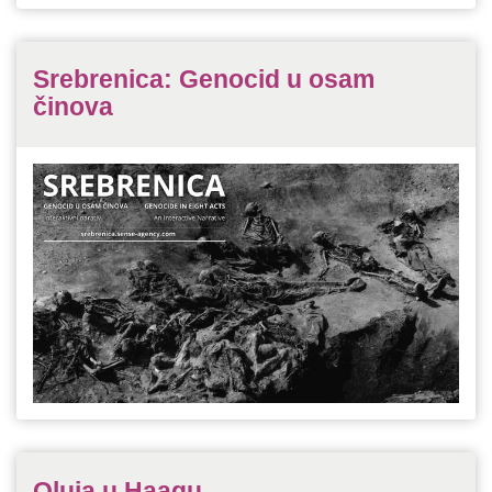
Srebrenica: Genocid u osam
činova
Oluja u Haagu