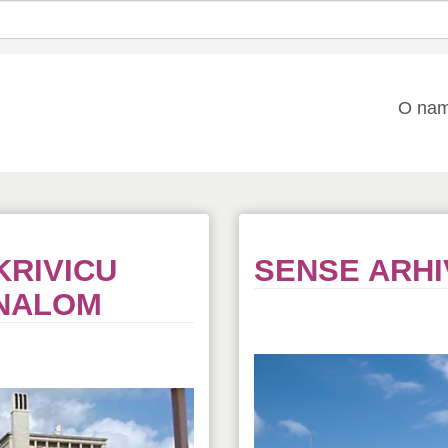
Mai
O na
nav
KRIVICU
SENSE ARHIV
UNALOM