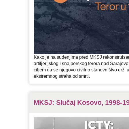
Kako je na suđenjima pred MKSJ rekonstruis
artiljerijskog i snajperskog terora nad Sarajev
ciljem da se njegovo civilno stanovništvo drži
ekstremnog straha od smrti.
MKSJ: Slučaj Kosovo, 1998-19