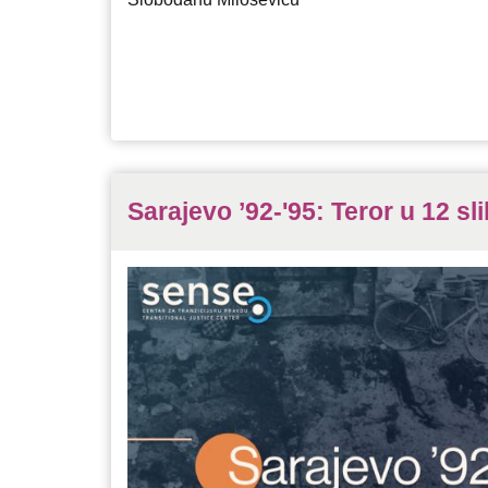
Sarajevo ’92-'95: Teror u 12 sl