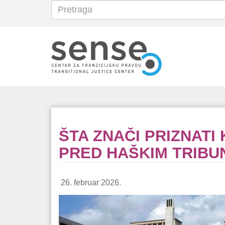
Pretraga
Search
Skoči
na
glavni
sadržaj
ŠTA ZNAČI PRIZNATI 
PRED HAŠKIM TRIB
26. februar 2026.