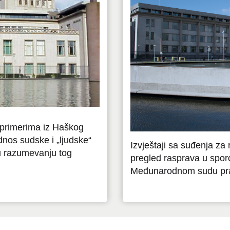
a primerima iz Haškog
dnos sudske i „ljudske“
Izvještaji sa suđenja za
 u razumevanju tog
pregled rasprava u spor
Međunarodnom sudu pr