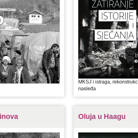
MKSJ i istraga, rekonstrukci
nasleđa
inova
Oluja u Haagu