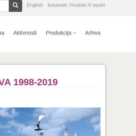
Pretraga
English
bosanski, hrvatski ili srpski
n
ma
Aktivnosti
Produkcija
Arhiva
igation
A 1998-2019