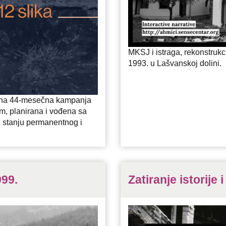
MKSJ i istraga, rekonstrukci
1993. u Lašvanskoj dolini.
ana 44-mesečna kampanja
om, planirana i vođena sa
 u stanju permanentnog i
99.
Zatiranje istorije 