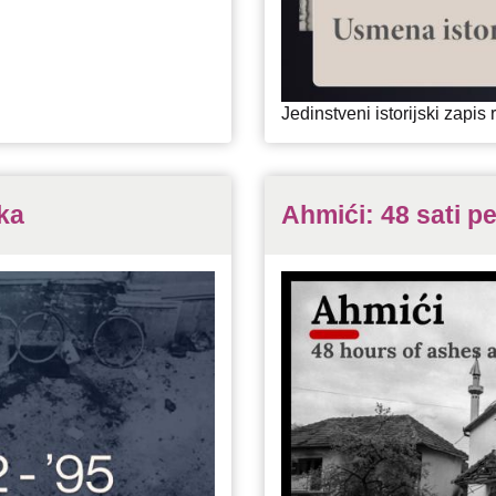
Jedinstveni istorijski zapi
ika
Ahmići: 48 sati pe